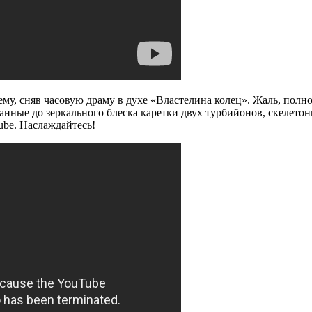
му, сняв часовую драму в духе «Властелина колец». Жаль, полно
ванные до зеркального блеска каретки двух турбийонов, скелет
be. Наслаждайтесь!