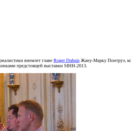
рналистики внемлет главе
Roger Dubuis
Жану-Марку Понтруэ, кот
овинками предстоящей выставки SIHH-2013.