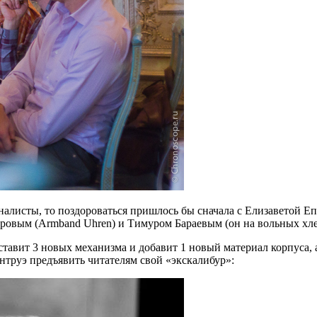
рналисты, то поздороваться пришлось бы сначала с Елизаветой 
етровым (Armband Uhren) и Тимуром Бараевым (он на вольных хле
дставит 3 новых механизма и добавит 1 новый материал корпуса, а
труэ предъявить читателям свой «экскалибур»: