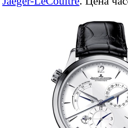
Jaeger-LeCoultre
. Цена ча