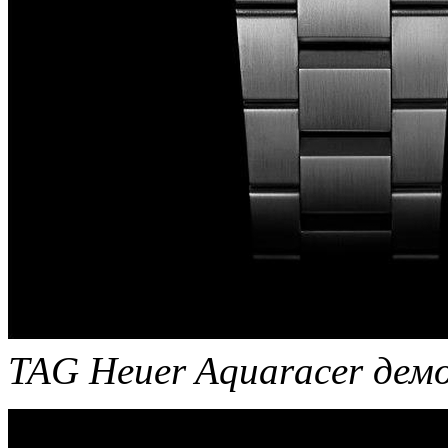
TAG Heuer Aquaracer де