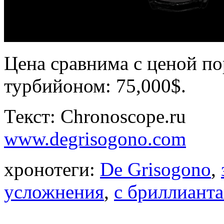
Цена сравнима с ценой п
турбийоном: 75,000$.
Текст: Chronoscope.ru
www.degrisogono.com
хронотеги:
De Grisogono
,
усложнения
,
с бриллиант