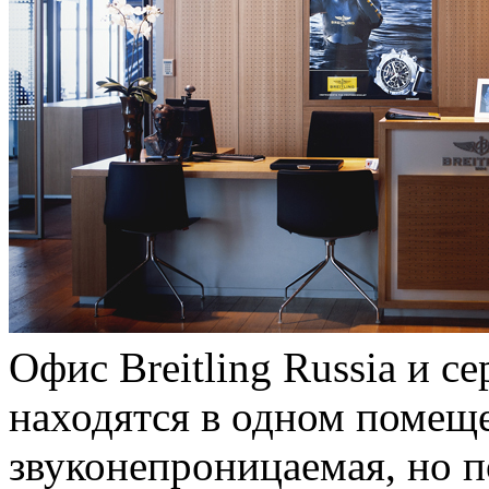
Офис Breitling Russia и 
находятся в одном помеще
звуконепроницаемая, но 