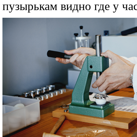
пузырькам видно где у ча