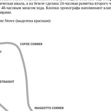
ческая шкала, а на безеле сделана 24-часовая разметка второго
 с 48-часовым запасом хода. Кнопки хронографа напоминают кла
лярами.
ne Stowe (выделена красным):