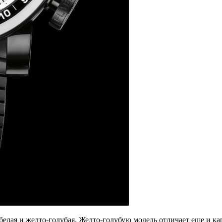
белая и желто-голубая. Желто-голубую модель отличает еще и к