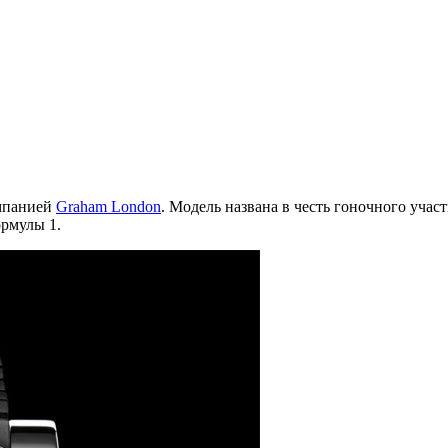
омпанией
Graham London
. Модель названа в честь гоночного участ
рмулы 1.