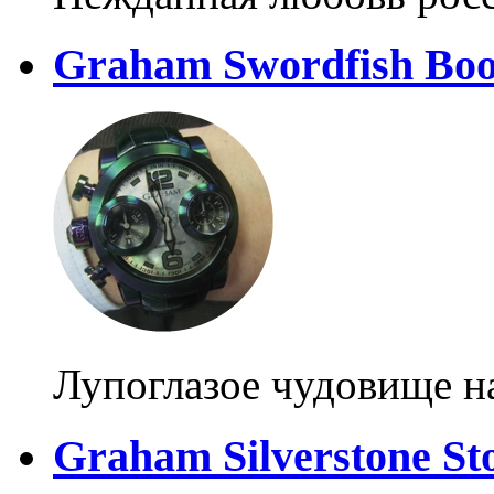
Graham Swordfish Boos
Лупоглазое чудовище н
Graham Silverstone S