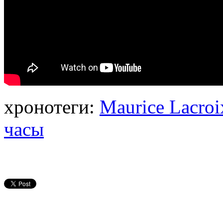
хронотеги:
Maurice Lacroi
часы