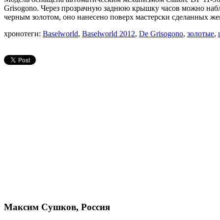
Grisogono. Через прозрачную заднюю крышку часов можно набл
черным золотом, оно нанесено поверх мастерски сделанных же
хронотеги:
Baselworld
,
Baselworld 2012
,
De Grisogono
,
золотые
,
Максим Сушков, Россия