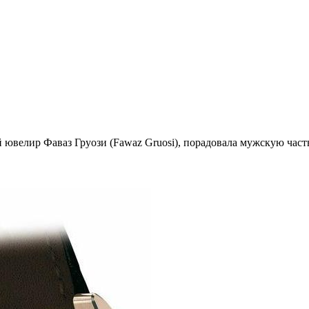
й ювелир Фаваз Груози (Fawaz Gruosi), порадовала мужскую час