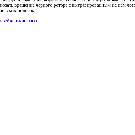
юдать вращение черного ротора с выгравированным на нем лого
невских полосок.
швейцарские часы