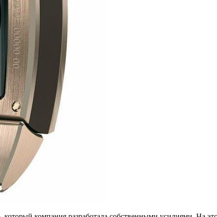
6, который компания разработала собственными усилиями. На э