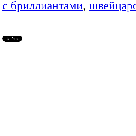
с бриллиантами
,
швейцарс