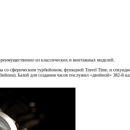
преимущественно из классических и винтажных моделей.
сы со сферическим турбийоном, функцией Travel Time, и секунд
рбийона). Базой для создания часов послужил «двойной» 382-й к