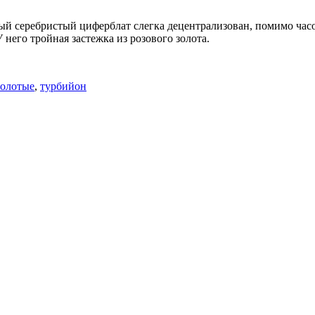
ый серебристый циферблат слегка децентрализован, помимо часо
 него тройная застежка из розового золота.
золотые
,
турбийон