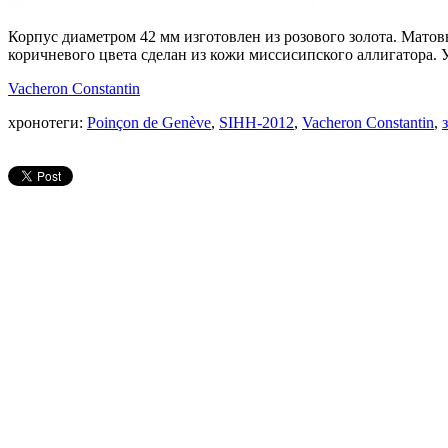
Корпус диаметром 42 мм изготовлен из розового золота. Матов
коричневого цвета сделан из кожи миссисипского аллигатора. У
Vacheron Constantin
хронотеги:
Poinçon de Genève
,
SIHH-2012
,
Vacheron Constantin
,