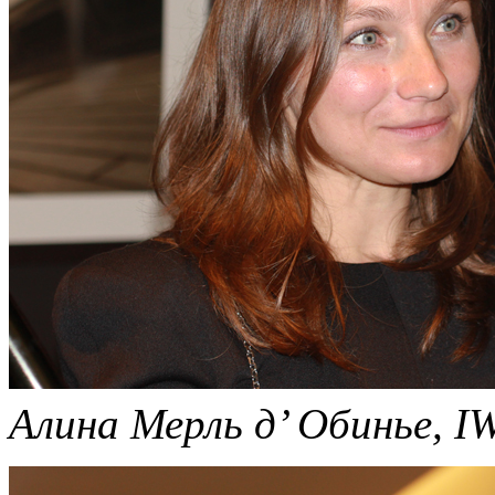
Алина Мерль д’ Обинье, I