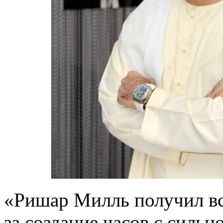
«Ришар Милль получил в
за создание часов с силь