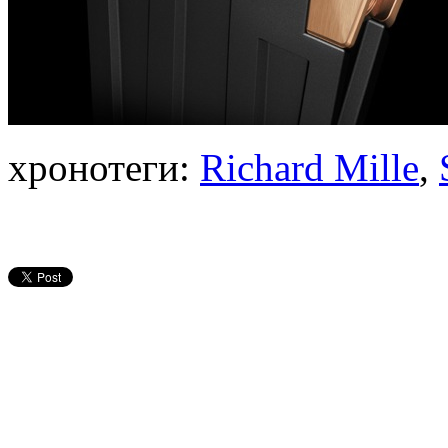
хронотеги:
Richard Mille
,