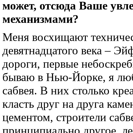
может, отсюда Ваше увл
механизмами?
Меня восхищают техниче
девятнадцатого века – Эй
дороги, первые небоскреб
бываю в Нью-Йорке, я л
сабвея. В них столько кре
класть друг на друга каме
цементом, строители сабв
принципиально другое, лег