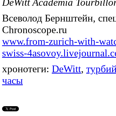
DeWitt Academia Tourbillo
Всеволод Бернштейн, спе
Chronoscope.ru
www.from-zurich-with-wat
swiss-4asovoy.livejournal.
хронотеги:
DeWitt
,
турби
часы