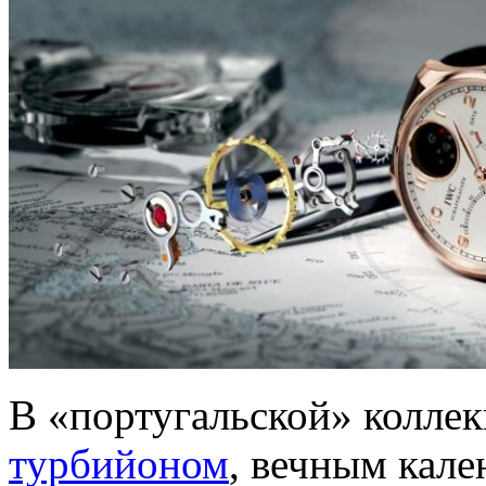
В «португальской» коллек
турбийоном
, вечным кал