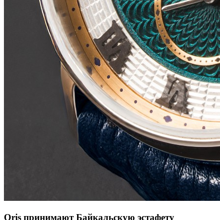
Oris принимают Байкальскую эстафету