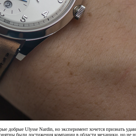
рые добрые Ulysse Nardin, но эксперимент хочется признать уд
нятны были достижения компании в области механики, но не нра