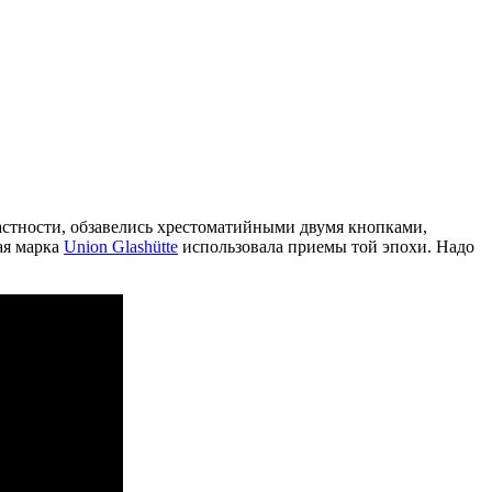
частности, обзавелись хрестоматийными двумя кнопками,
ая марка
Union Glashütte
использовала приемы той эпохи. Надо