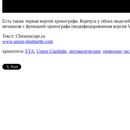
Есть также черная версия хронографа. Корпуса у обоих моделе
механизм с функцией хронографа (модифицированная версия Va
Текст: Chronoscope.ru
www.union-glashuette.com
хронотеги:
ETA
,
Union Glashütte
,
автоматические
,
немецкие ча