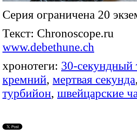
Серия ограничена 20 экзе
Текст: Chronoscope.ru
www.debethune.ch
хронотеги:
30-секундный
кремний
,
мертвая секунда
турбийон
,
швейцарские ч