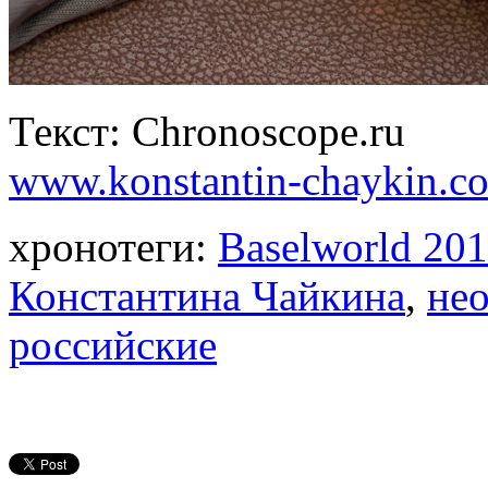
Текст: Chronoscope.ru
www.konstantin-chaykin.c
хронотеги:
Baselworld 20
Константина Чайкина
,
не
российские