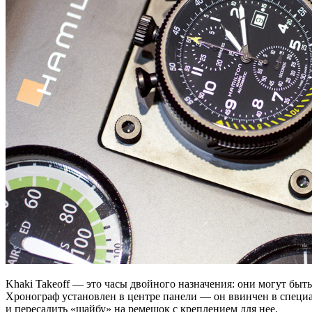
Khaki Takeoff — это часы двойного назначения: они могут быт
Хронограф установлен в центре панели — он ввинчен в специаль
и пересадить «шайбу» на ремешок с креплением для нее.