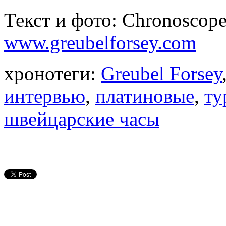
Текст и фото: Chronoscope
www.greubelforsey.com
хронотеги:
Greubel Forsey
интервью
,
платиновые
,
ту
швейцарские часы