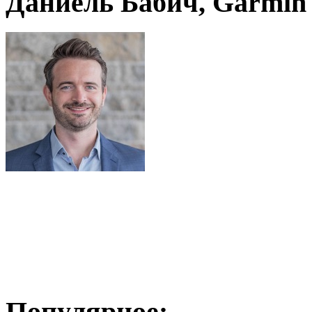
Даниель Бабич, Garmin
Популярное: