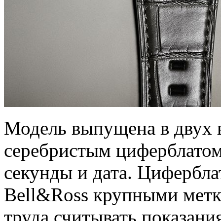
Модель выпущена в двух 
серебристым циферблатом
секунды и дата. Цифербл
Bell&Ross крупными метк
труда считывать показания