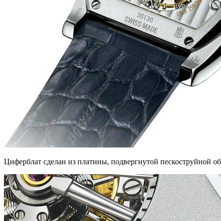
Циферблат сделан из платины, подвергнутой пескоструйной обр