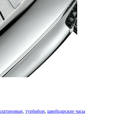
платиновые
,
турбийон
,
швейцарские часы