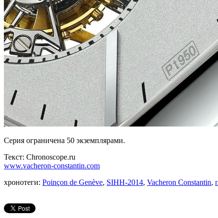
Серия ограничена 50 экземплярами.
Текст: Chronoscope.ru
www.vacheron-constantin.com
хронотеги:
Poinçon de Genève
,
SIHH-2014
,
Vacheron Constantin
,