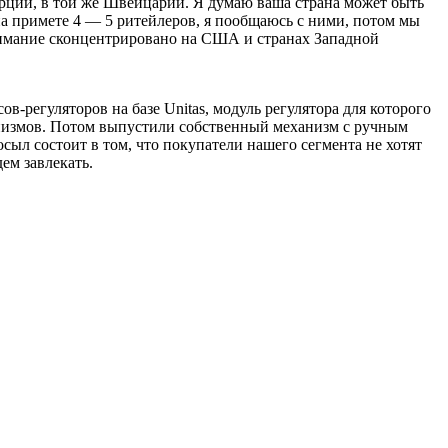
урции, в той же Швейцарии. Я думаю ваша страна может быть
на примете 4 — 5 ритейлеров, я пообщаюсь с ними, потом мы
 внимание сконцентрировано на США и странах Западной
-регуляторов на базе Unitas, модуль регулятора для которого
низмов. Потом выпустили собственный механизм с ручным
сыл состоит в том, что покупатели нашего сегмента не хотят
ем завлекать.