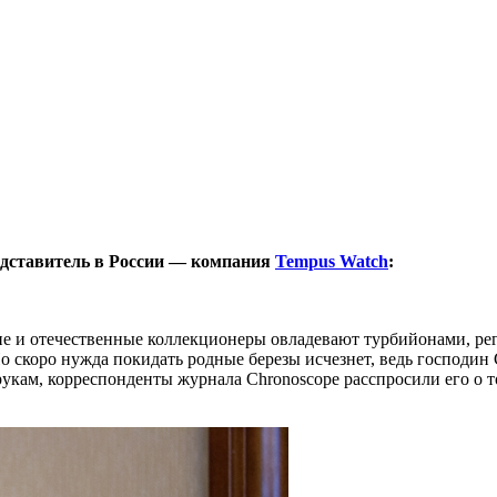
едставитель в России — компания
Tempus Watch
:
не и отечественные коллекционеры овладевают турбийонами, ре
 скоро нужда покидать родные березы исчезнет, ведь господин
о рукам, корреспонденты журнала Chronoscope расспросили его о