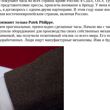
ые покупают часы во всех странах кроме России: в США, ОАЭ, Т
 представителями прессы, привлечь внимание к бренду. У меня 
юсь, я договорюсь с одним-двумя партнерами. В этом году наше
ния восточноевропейским странам, включая Россию.
ризнают только Patek Philippe.
м оригинальные, превосходно сделанные часы. Начали мы с часов
упили оборудование для производства своих собственных меха
начинкой, мы получили позитивный отклик со всего мира. Его по
 доработанных. Люди ищут мануфактурные механизмы. Ими и буд