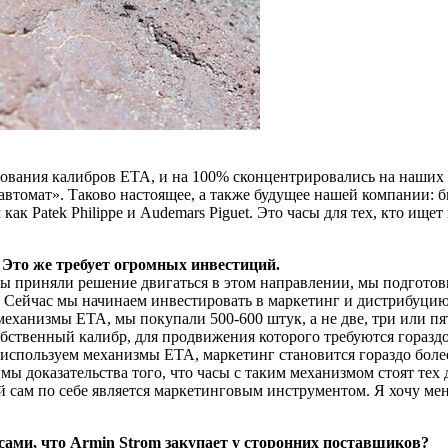
ьзования калибров ETA, и на 100% сконцентрировались на наших
автомат». Таково настоящее, а также будущее нашей компании:
к Patek Philippe и Audemars Piguet. Это часы для тех, кто ищет 
Это же требует огромных инвестиций.
мы приняли решение двигаться в этом направлении, мы подготов
. Сейчас мы начинаем инвестировать в маркетинг и дистрибуцию.
ханизмы ETA, мы покупали 500-600 штук, а не две, три или пят
собственный калибр, для продвижения которого требуются горазд
 используем механизмы ETA, маркетинг становится гораздо боле
ы доказательства того, что часы с таким механизмом стоят тех 
й сам по себе является маркетинговым инструментом. Я хочу ме
сами, что Armin Strom закупает у сторонних поставщиков?