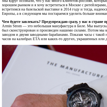
Мы вдруг осознали, что у нас много клиентов-россиян, котор
хорошим рынком и я хочу встретиться в Москве с ритейлерами,
встретимся на базельской выставке в 2014 году и тогда, наде
Европы, а в следующем мы постараемся уделить больше внима
Чем будете завлекать? Предупреждаю сразу, у нас в стране п
Armin Strom — это небольшая мануфактура в Биле. Мы выпускае
был сконструирован и произведен нашими силами. Потом мы к
заводом и двумя заводными барабанами. Показав часы с такой 
часов на калибрах ETA или каких-то других, украшенных или