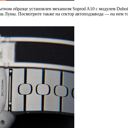
тном образце установлен механизм Soprod A10 с модулем Dubois
фаза Луны. Посмотрите также на сектор автоподзавода — на нем т