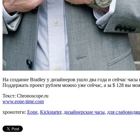
На создание Bradley у дизайнеров ушло два года и сейчас часы 
Поддержать проект рублем можно уже сейчас, а за $ 128 вы мож
Текст: Chronoscope.ru
www.eone-time.com
хронотеги:
Eone
,
Kickstarter
,
дизайнерские часы
,
для слабовидя