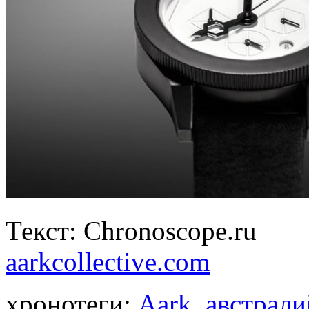
Текст: Chronoscope.ru
aarkcollective.com
хронотеги:
Aark
,
австрали