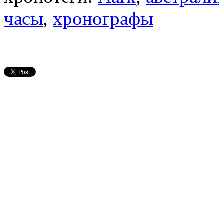
часы
,
хронографы