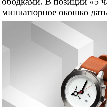
ободками. В позиции «5 ч
миниатюрное окошко даты