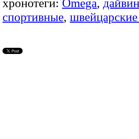
хронотеги:
Omega
,
дайвин
спортивные
,
швейцарские