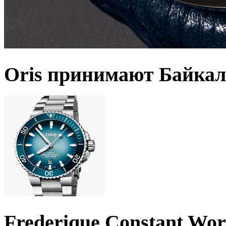
Oris принимают Байкал
Frederique Constant Wo