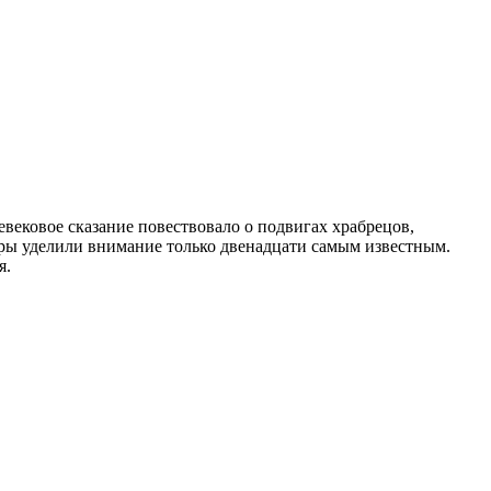
евековое сказание повествовало о подвигах храбрецов,
еры уделили внимание только двенадцати самым известным.
я.