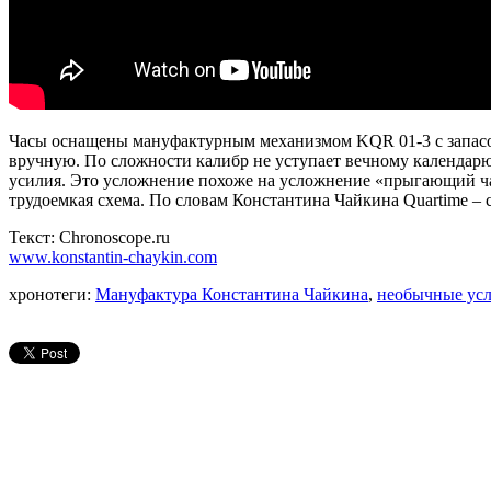
Часы оснащены мануфактурным механизмом KQR 01-3 с запасом х
вручную. По сложности калибр не уступает вечному календар
усилия. Это усложнение похоже на усложнение «прыгающий час»,
трудоемкая схема. По словам Константина Чайкина Quartime –
Текст: Chronoscope.ru
www.konstantin-chaykin.com
хронотеги:
Мануфактура Константина Чайкина
,
необычные ус