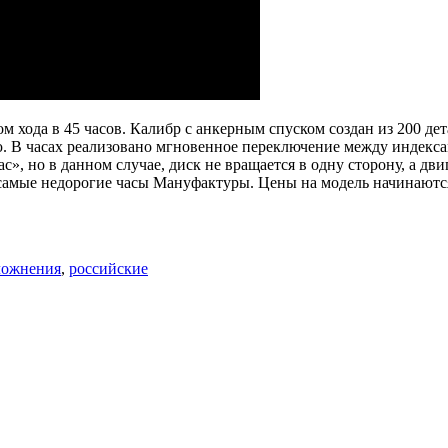
ода в 45 часов. Калибр с анкерным спуском создан из 200 дета
ю. В часах реализовано мгновенное переключение между индекс
 но в данном случае, диск не вращается в одну сторону, а двиг
 самые недорогие часы Мануфактуры. Цены на модель начинаютс
ложнения
,
российские