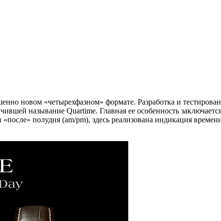
енно новом «четырехфазном» формате. Разработка и тестирование
чившей называние Quartime. Главная ее особенность заключаетс
и «после» полудня (am/pm), здесь реализована индикация времен