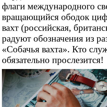
флаги международного сво
вращающийся ободок цифе
вахт (российская, британс
радуют обозначения из р
«Собачья вахта». Кто слу
обязательно прослезится!