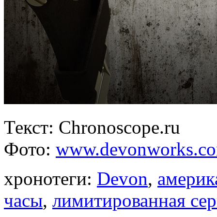
Текст: Chronoscope.ru
Фото:
www.devonworks.c
хронотеги:
Devon
,
америк
часы
,
лимитированная се