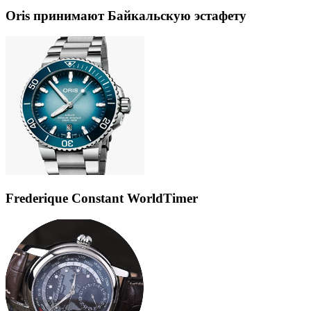
Oris принимают Байкальскую эстафету
Frederique Constant WorldTimer