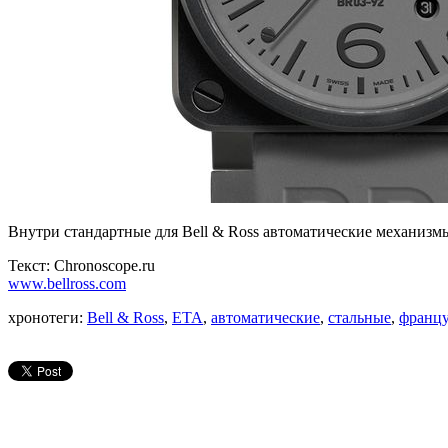
Внутри стандартные для Bell & Ross автоматические механизм
Текст: Chronoscope.ru
www.bellross.com
хронотеги:
Bell & Ross
,
ETA
,
автоматические
,
стальные
,
францу