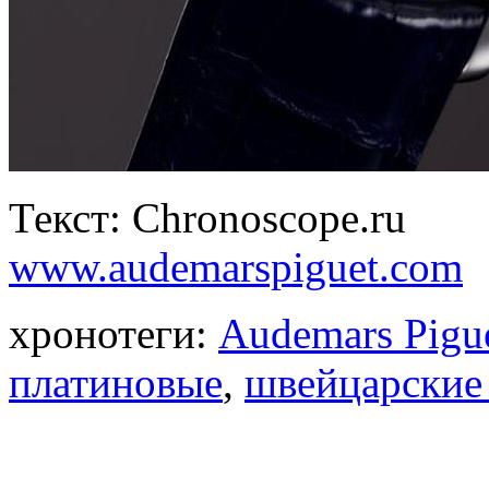
Текст: Chronoscope.ru
www.audemarspiguet.com
хронотеги:
Audemars Pigu
платиновые
,
швейцарские