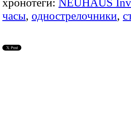
хронотеги:
NEUHAUS Inve
часы
,
однострелочники
,
с