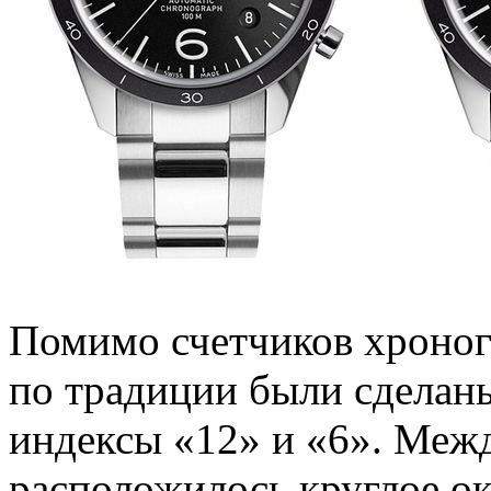
Помимо счетчиков хроно
по традиции были сделан
индексы «12» и «6». Межд
расположилось круглое ок