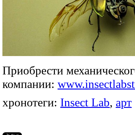
Приобрести механическог
компании:
www.insectlabs
хронотеги:
Insect Lab
,
арт