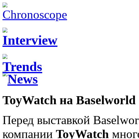
ToyWatch на Baselworld
Перед выставкой Baselwor
компании
ToyWatch
много