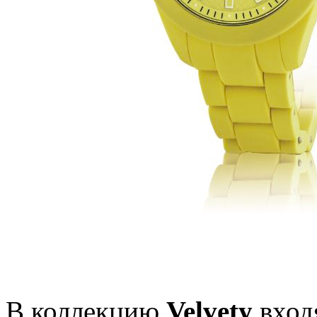
В коллекцию
Velvety
вход