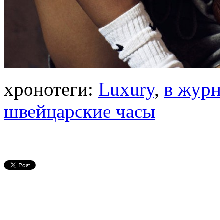
хронотеги:
Luxury
,
в журн
швейцарские часы