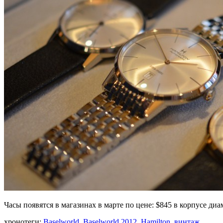
Часы появятся в магазинах в марте по цене: $845 в корпусе ди
хронотеги:
Baselworld
,
Baselworld 2012
,
Hamilton
,
винтаж