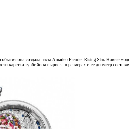
о события она создала часы Amadeo Fleurier Rising Star. Новые
ости каретка турбийона выросла в размерах и ее диаметр состав