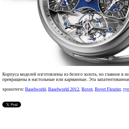
Корпуса моделей изготовлены из белого золота, но главное в н
превращены в настольные или карманные. Эта запатентованная
хронотеги:
Baselworld
,
Baselworld 2012
,
Bovet
,
Bovet Fleurier
,
ту