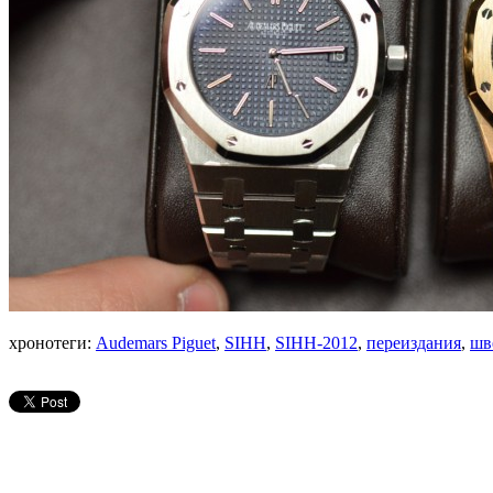
хронотеги:
Audemars Piguet
,
SIHH
,
SIHH-2012
,
переиздания
,
шв