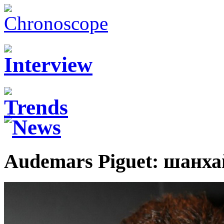
Audemars Piguet: шанх