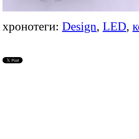
хронотеги:
Design
,
LED
,
к