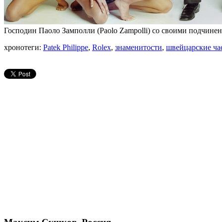
Господин Паоло Замполли (Paolo Zampolli) со своими подчин
хронотеги:
Patek Philippe
,
Rolex
,
знаменитости
,
швейцарские ча