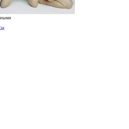
енными
сы