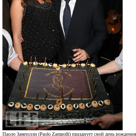
Паоло Замполли (Paolo Zampolli) празднует свой день рождени