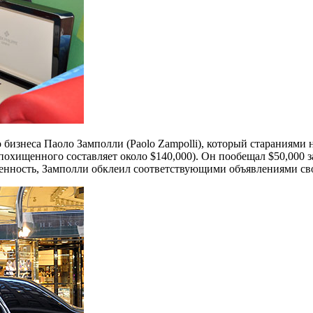
о бизнеса Паоло Замполли (Paolo Zampolli), который стараниями
ть похищенного составляет около $140,000). Он пообещал $50,00
енность, Замполли обклеил соответствующими объявлениями свой