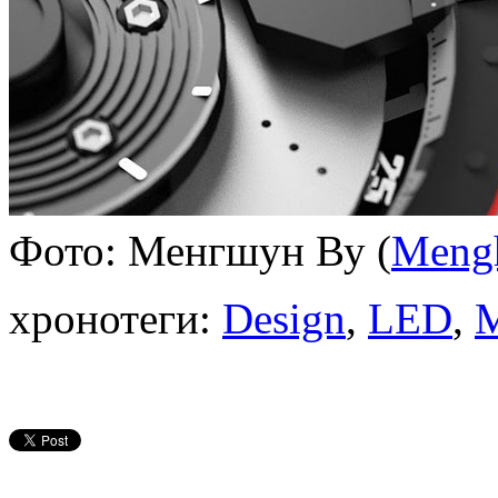
Фото: Менгшун Ву (
Meng
хронотеги:
Design
,
LED
,
M