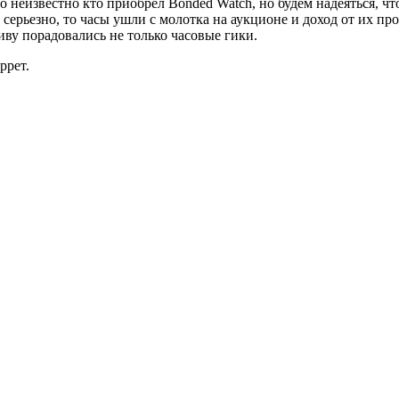
неизвестно кто приобрел Bonded Watch, но будем надеяться, что
и серьезно, то часы ушли с молотка на аукционе и доход от их 
ву порадовались не только часовые гики.
ррет.