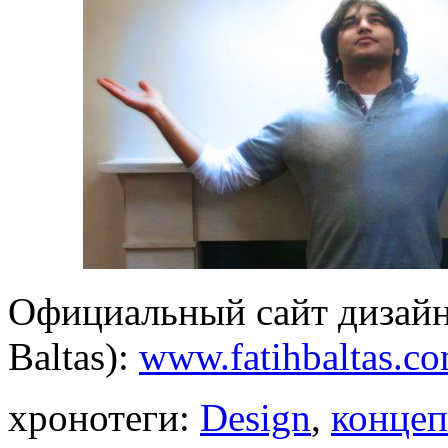
Официальный сайт дизайне
Baltas):
www.fatihbaltas.c
хронотеги:
Design
,
конце